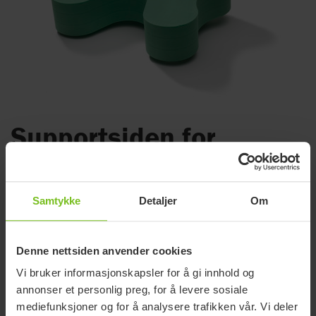
Supportsiden for
Immedia CloverFoot
(Produktet har utgått)
Samtykke
Detaljer
Om
En praktisk fotskammel for bedre
sittestilling.
Denne nettsiden anvender cookies
Etac CloverFoot er en fotskammel som brukes for å støtte
Vi bruker informasjonskapsler for å gi innhold og
brukerens føtter i forbindelse med forflytning nær seng,
annonser et personlig preg, for å levere sosiale
rullestol eller annet sittested som ikke kan justeres i høyden.
mediefunksjoner og for å analysere trafikken vår. Vi deler