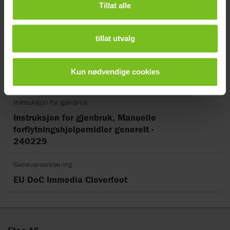
Tillat alle
Dokument type
tillat utvalg
Tøm filter
Brukermanual
Kun nødvendige cookies
CloverFoot
Instruksjon for gjenbruk
Instruksjon for gjenbruk, Manuelle
forflytningshjelpemidler generelt -
240229
Samsvarserklæring
EU DoC Immedia Cloverfoot