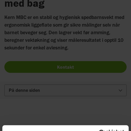
med bag
Kern MBC er en stabil og hygienisk spedbarnsvekt med
ergonomisk liggeflate som gir sikre målinger selv når
barnet beveger seg. Den lagrer vekt før amming,
beregner vektøkning og viser måleresultatet i opptil 10
sekunder for enkel avlesning.
Kontakt
På denne siden