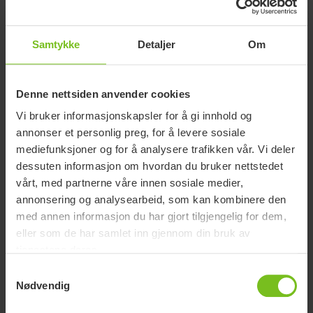
Samtykke
Detaljer
Om
Denne nettsiden anvender cookies
Vi bruker informasjonskapsler for å gi innhold og
annonser et personlig preg, for å levere sosiale
mediefunksjoner og for å analysere trafikken vår. Vi deler
dessuten informasjon om hvordan du bruker nettstedet
vårt, med partnerne våre innen sosiale medier,
annonsering og analysearbeid, som kan kombinere den
med annen informasjon du har gjort tilgjengelig for dem,
eller som de har samlet inn gjennom din bruk av
tjenestene deres.
KERN MBC SPEDBARNSVEKT MED BAG
Samtykkevalg
Nødvendig
Babyvekt med ergonomisk liggeflate som er laget av ABS-
kunststoff. Den er sikker og lett å stille opp med gummiføtter,