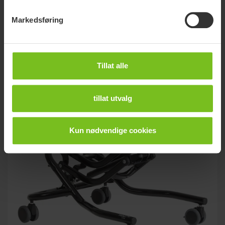
R82 Wombat Solo
Markedsføring
Enkel og smart arbeidsstol for barn i alle aldre.
Tillat alle
tillat utvalg
Kun nødvendige cookies