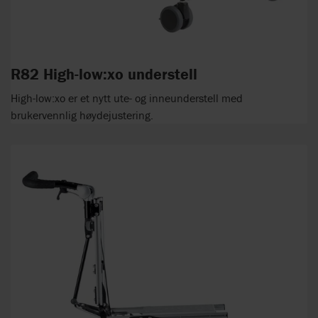
R82 High-low:xo understell
High-low:xo er et nytt ute- og inneunderstell med
brukervennlig høydejustering.