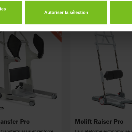
ies
Autoriser la sélection
Nouveau
ransfer Pro
Molift Raiser Pro
 transferts assis et renforce
La plateforme ergonomique 