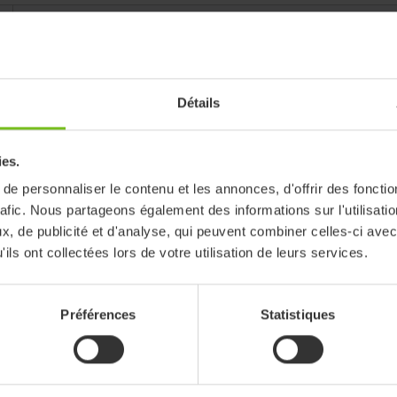
Compatible avec
Molift Assist Strap, Molift Assist Sleeve Wide
Détails
ies.
e personnaliser le contenu et les annonces, d'offrir des fonctio
rafic. Nous partageons également des informations sur l'utilisati
, de publicité et d'analyse, qui peuvent combiner celles-ci avec
ils ont collectées lors de votre utilisation de leurs services.
iser les filtres
Manuel d’utilisation
Préférences
Statistiques
Molift Assist, User Manu