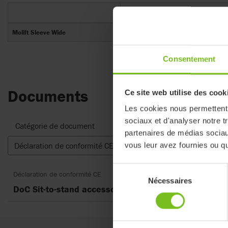
Numéro d'article
Molift Sleeve Wide
90300
Consentement
Documents
Ce site web utilise des cook
Les cookies nous permettent d
sociaux et d'analyser notre t
Catégorie de document
partenaires de médias sociaux
Déclaration de conformité CE
vous leur avez fournies ou qu'
Réinitial
Sélection
Déclaration de conformité CE
Nécessaires
du
DoC Sit-to-stand accessories
consentement