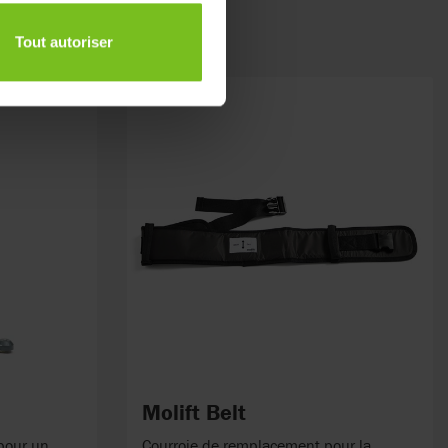
Tout autoriser
Molift Belt
pour un
Courroie de remplacement pour la