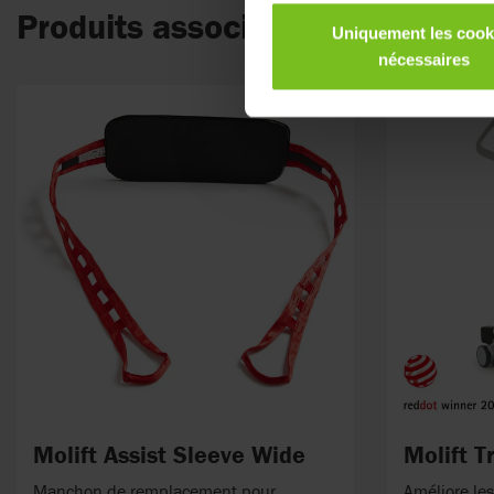
Produits associés
Uniquement les cook
nécessaires
Molift Assist Sleeve Wide
Molift T
Manchon de remplacement pour
Améliore les