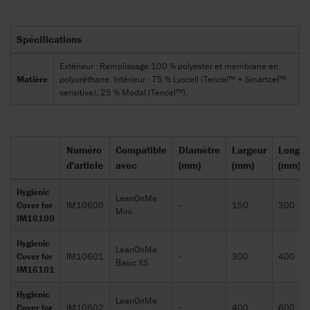
Spécifications
Extérieur : Remplissage 100 % polyester et membrane en
Matière
polyuréthane. Intérieur : 75 % Lyocell (Tencel™ + Smartcel™
sensitive), 25 % Modal (Tencel™).
Numéro
Compatible
Diamètre
Largeur
Longue
d'article
avec
(mm)
(mm)
(mm)
Hygienic
LeanOnMe
Cover for
IM10600
-
150
300
Mini
IM16100
Hygienic
LeanOnMe
Cover for
IM10601
-
300
400
Basic XS
IM16101
Hygienic
LeanOnMe
Cover for
IM10602
-
400
600