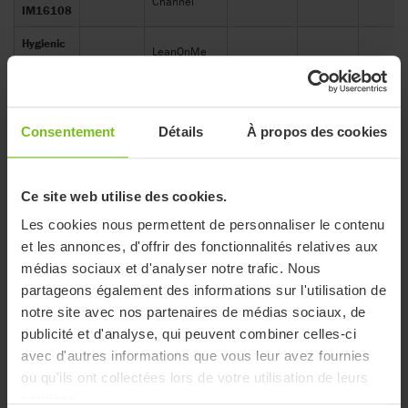
Channel
IM16108
Hygienic
LeanOnMe
Cover for
IM10610
Ø400
-
-
Ring S
IM16110
Hygienic
LeanOnMe
Cover for
IM10611
Ø500
-
-
Consentement
Détails
À propos des cookies
Ring M
IM16111
Hygienic
LeanOnMe
Cover for
IM10612
-
330
1000
Ce site web utilise des cookies.
Roll S
IM16112
Les cookies nous permettent de personnaliser le contenu
Hygienic
et les annonces, d'offrir des fonctionnalités relatives aux
LeanOnMe
Cover for
IM10613
-
330
2300
médias sociaux et d'analyser notre trafic. Nous
Roll L
IM16113
partageons également des informations sur l'utilisation de
notre site avec nos partenaires de médias sociaux, de
publicité et d'analyse, qui peuvent combiner celles-ci
avec d'autres informations que vous leur avez fournies
ou qu'ils ont collectées lors de votre utilisation de leurs
Documents
services.