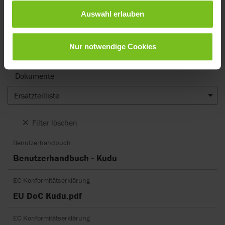
Das Herunterladen von Benutzerhandbüchern ist nur für den
Auswahl erlauben
zweckmäßigen Gebrauch bestimmt. Die Produkte, auf die verwiesen
wird, können ohne vorherige Ankündigung geändert werden und es
wird dem Leser empfohlen, sich bezüglich der Übereinstimmung mit
der Produktversion, der Artikelnummer sowie der entsprechenden
Nur notwendige Cookies
Übersetzung zu vergewissern die aktuelle Version zu verwenden.
Dokumente
Ersatzteilliste
Filter löschen
Benutzerhandbuch
Benutzerhandbuch - Kudu
EC Konformitätserklärung
EU DoC Kudu.pdf
EC Konformitätserklärung