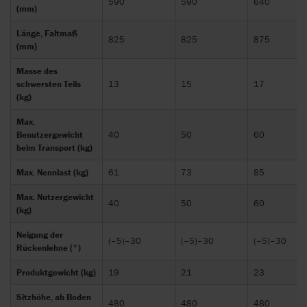
590
590
640
(mm)
Länge, Faltmaß
825
825
875
(mm)
Masse des
schwersten Teils
13
15
17
(kg)
Max.
Benutzergewicht
40
50
60
beim Transport (kg)
Max. Nennlast (kg)
61
73
85
Max. Nutzergewicht
40
50
60
(kg)
Neigung der
(–5)–30
(–5)–30
(–5)–30
Rückenlehne (°)
Produktgewicht (kg)
19
21
23
Sitzhöhe, ab Boden
480
480
480