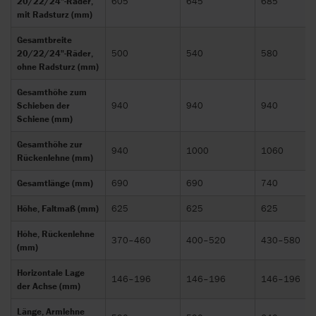
20/22/24"-Räder,
605
645
685
mit Radsturz (mm)
Gesamtbreite
20/22/24"-Räder,
500
540
580
ohne Radsturz (mm)
Gesamthöhe zum
Schieben der
940
940
940
Schiene (mm)
Gesamthöhe zur
940
1000
1060
Rückenlehne (mm)
Gesamtlänge (mm)
690
690
740
Höhe, Faltmaß (mm)
625
625
625
Höhe, Rückenlehne
370–460
400–520
430–580
(mm)
Horizontale Lage
146–196
146–196
146–196
der Achse (mm)
Länge, Armlehne