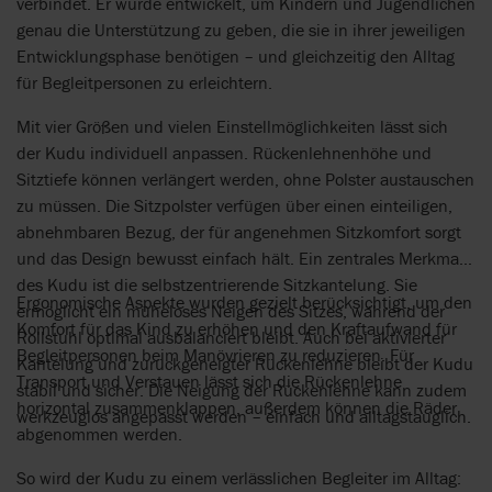
verbindet. Er wurde entwickelt, um Kindern und Jugendlichen
genau die Unterstützung zu geben, die sie in ihrer jeweiligen
Entwicklungsphase benötigen – und gleichzeitig den Alltag
für Begleitpersonen zu erleichtern.
Mit vier Größen und vielen Einstellmöglichkeiten lässt sich
der Kudu individuell anpassen. Rückenlehnenhöhe und
Sitztiefe können verlängert werden, ohne Polster austauschen
zu müssen. Die Sitzpolster verfügen über einen einteiligen,
abnehmbaren Bezug, der für angenehmen Sitzkomfort sorgt
und das Design bewusst einfach hält. Ein zentrales Merkmal
des Kudu ist die selbstzentrierende Sitzkantelung. Sie
Ergonomische Aspekte wurden gezielt berücksichtigt, um den
ermöglicht ein müheloses Neigen des Sitzes, während der
Komfort für das Kind zu erhöhen und den Kraftaufwand für
Rollstuhl optimal ausbalanciert bleibt. Auch bei aktivierter
Begleitpersonen beim Manövrieren zu reduzieren. Für
Kantelung und zurückgeneigter Rückenlehne bleibt der Kudu
Transport und Verstauen lässt sich die Rückenlehne
stabil und sicher. Die Neigung der Rückenlehne kann zudem
horizontal zusammenklappen, außerdem können die Räder
werkzeuglos angepasst werden – einfach und alltagstauglich.
abgenommen werden.
So wird der Kudu zu einem verlässlichen Begleiter im Alltag: