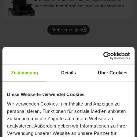
aus einem komfortablem, druckentlastendem
Schaumkern und einem atmungsaktiven bis zu
60grad wachbarem Bezug. Sie werden mit Klett
sicher und schnell im Kudu befestigt.
Mehr anzeigen
Zubehör
Zustimmung
Details
Über Cookies
Seitenführungspolster, klettbar, Set
Für eine zusätzliche Seitenführung in
Diese Webseite verwendet Cookies
Kombination mit dem flachen Rückenkissen.
Wir verwenden Cookies, um Inhalte und Anzeigen zu
personalisieren, Funktionen für soziale Medien anbieten
zu können und die Zugriffe auf unsere Website zu
Kopfstütze, anatomisch
NEU
analysieren. Außerdem geben wir Informationen zu Ihrer
Die Kontur passt sich dem Hinterkopf
Verwendung unserer Website an unsere Partner für
anatomisch an und hilft, den Kopf in der