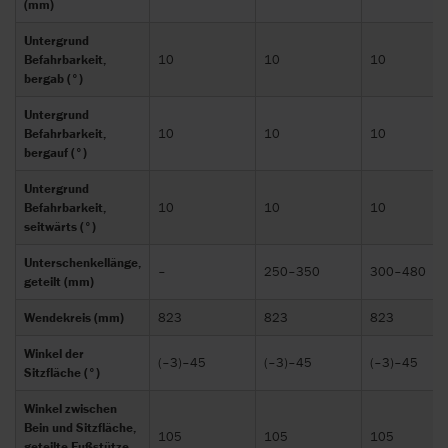
(mm)
Untergrund
Befahrbarkeit,
10
10
10
bergab (°)
Untergrund
Befahrbarkeit,
10
10
10
bergauf (°)
Untergrund
Befahrbarkeit,
10
10
10
seitwärts (°)
Unterschenkellänge,
–
250–350
300–480
geteilt (mm)
Wendekreis (mm)
823
823
823
Winkel der
(–3)–45
(–3)–45
(–3)–45
Sitzfläche (°)
Winkel zwischen
Bein und Sitzfläche,
105
105
105
geteilte Fußstütze