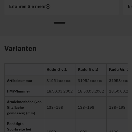
Mitwachsen.
de
Erfahren Sie mehr
E
Varianten
Kudu Gr. 1
Kudu Gr. 2
Kudu Gr. 3
Artikelnummer
31951xxxxxxx
31952xxxxxxx
31953xxxxxx
HMV-Nummer
18.50.03.2002
18.50.03.2002
18.50.03.20
Armlehnenhöhe (von
Sitzfläche
138–198
138–198
138–198
gemessen) (mm)
Benötigte
Spurbreite bei
1000
1000
1100