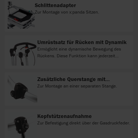
Schlittenadapter
Zur Montage von x:panda Sitzen.
Umrüstsatz für Rücken mit Dynamik
Ermöglicht eine dynamische Bewegung des
Rückens. Diese Funktion kann jederzeit
ausgestellt werden um den Rücken zu fixieren,
wenn Situationen dies erfordern, wie z. B. beim
Autotransport oder der Nahrungsaufnahme.
Zusätzliche Querstange mit
Kopfstützenaufnahme
Zur Montage an einer separaten Stange.
Kopfstützenaufnahme
Zur Befestigung direkt über der Gasdruckfeder.