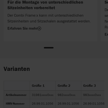
Für die Montage von unterschiedlichen
S
Sitzeinheiten vorbereitet
D
Der Combi Frame:x kann mit unterschiedlichen
s
Sitzeinheiten und Sitzschalen ausgestattet werden.
Ne
Rü
Erfahren Sie mehr
v
E
Varianten
Größe 1
Größe 2
Größe 3
Artikelnummer
31981xxxx0xxx
982xxxx0xxx
983xxxx0xxx
HMV-Nummer
26.99.01.1056
26.99.01.1056
26.99.01.1056