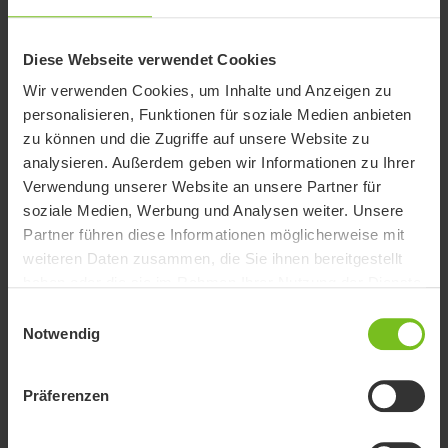
Benutzerhandbuch
Benutzerhandbuch, Combi Frame:x
Diese Webseite verwendet Cookies
Wir verwenden Cookies, um Inhalte und Anzeigen zu
EC Konformitätserklärung
personalisieren, Funktionen für soziale Medien anbieten
EU DoC Combi Frame x.pdf
zu können und die Zugriffe auf unsere Website zu
analysieren. Außerdem geben wir Informationen zu Ihrer
EC Konformitätserklärung
Verwendung unserer Website an unsere Partner für
EU Konformitätserklärung - Zubehör
soziale Medien, Werbung und Analysen weiter. Unsere
Partner führen diese Informationen möglicherweise mit
Ersatzteilliste
weiteren Daten zusammen, die Sie ihnen bereitgestellt
Ersatzteilliste
haben oder die sie im Rahmen Ihrer Nutzung der Dienste
gesammelt haben.
Einwilligungsauswahl
Ersatzteilliste
Notwendig
Head supports 2025_07.pdf
Präferenzen
Leitfaden vor dem Kauf
Untergestell