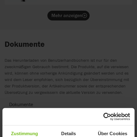
Mehr anzeigen
Dokumente
Das Herunterladen von Benutzerhandbüchern ist nur für den
zweckmäßigen Gebrauch bestimmt. Die Produkte, auf die verwiesen
wird, können ohne vorherige Ankündigung geändert werden und es
wird dem Leser empfohlen, sich bezüglich der Übereinstimmung mit
der Produktversion, der Artikelnummer sowie der entsprechenden
Übersetzung zu vergewissern die aktuelle Version zu verwenden.
Dokumente
Preislisten
Filter löschen
Zustimmung
Details
Über Cookies