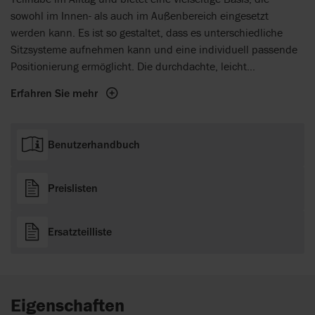
sowohl im Innen- als auch im Außenbereich eingesetzt
werden kann. Es ist so gestaltet, dass es unterschiedliche
Sitzsysteme aufnehmen kann und eine individuell passende
Positionierung ermöglicht. Die durchdachte, leicht
verständliche Bedienung erleichtert den Alltag für Kinder und
Erfahren Sie mehr
Begleitpersonen gleichermaßen, da wichtige Anpassungen
einfach vorgenommen werden können. So lässt sich das
Untergestell flexibel an die jeweiligen Bedürfnisse anpassen.
Benutzerhandbuch
Mit seiner stabilen und zugleich anpassungsfähigen
Konstruktion schafft das Combi Frame:x eine verlässliche
Grundlage für mehr Mobilität und unterstützt Kinder dabei,
Preislisten
aktiv an ihrem Alltag teilzunehmen.
Ersatzteilliste
Eigenschaften