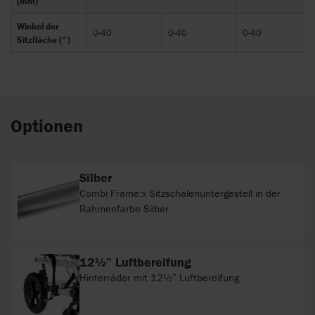
(mm)
Winkel der
0-40
0-40
0-40
Sitzfläche (°)
Optionen
Silber
Combi Frame:x Sitzschalenuntergestell in der
Rahmenfarbe Silber.
12½” Luftbereifung
Hinterräder mit 12½” Luftbereifung.