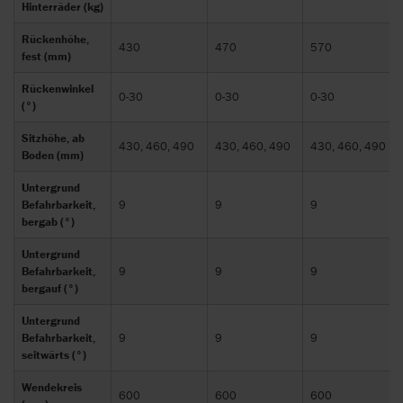
Hinterräder (kg)
Rückenhöhe,
430
470
570
fest (mm)
Rückenwinkel
0-30
0-30
0-30
(°)
Sitzhöhe, ab
430, 460, 490
430, 460, 490
430, 460, 490
Boden (mm)
Untergrund
Befahrbarkeit,
9
9
9
bergab (°)
Untergrund
Befahrbarkeit,
9
9
9
bergauf (°)
Untergrund
Befahrbarkeit,
9
9
9
seitwärts (°)
Wendekreis
600
600
600