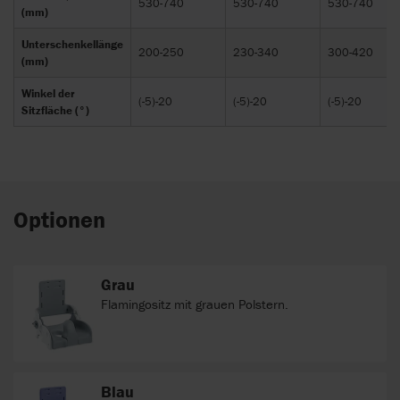
530-740
530-740
530-740
(mm)
Unterschenkellänge
200-250
230-340
300-420
(mm)
Winkel der
(-5)-20
(-5)-20
(-5)-20
Sitzfläche (°)
Optionen
Grau
Flamingositz mit grauen Polstern.
Blau