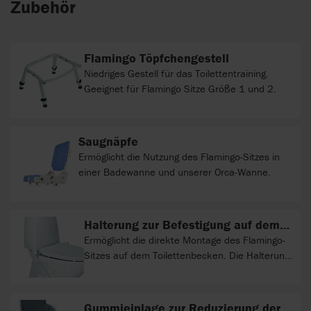
Zubehör
Flamingo Töpfchengestell
Niedriges Gestell für das Toilettentraining.
Geeignet für Flamingo Sitze Größe 1 und 2.
Saugnäpfe
Ermöglicht die Nutzung des Flamingo-Sitzes in
einer Badewanne und unserer Orca-Wanne.
Halterung zur Befestigung auf dem
WC
Ermöglicht die direkte Montage des Flamingo-
Sitzes auf dem Toilettenbecken. Die Halterung
wird fest mit dem Toilettenbecken/der Sitzbrille
verbunden; der Sitz kann schnell und ohne
Werkzeug demontiert werden.
Gummieinlage zur Reduzierung der