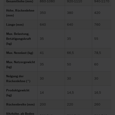
Gesamthöhe (mm)
860-1080
920-1110
940-1170
Höhe, Rückenlehne
350
380
420
(mm)
Länge (mm)
640
640
760
Max. Belastung,
Betätigungskraft
35
35
55
(kg)
Max. Nennlast (kg)
41
66,5
78,5
Max. Nutzergewicht
35
50
60
(kg)
Neigung der
30
30
30
Rückenlehne (°)
Produktgewicht
14
14,5
16,5
(kg)
Rückenbreite (mm)
200
220
260
Sitzhöhe, ab Boden