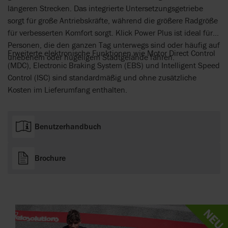
längeren Strecken. Das integrierte Untersetzungsgetriebe
sorgt für große Antriebskräfte, während die größere Radgröße
für verbesserten Komfort sorgt. Klick Power Plus ist ideal für
Personen, die den ganzen Tag unterwegs sind oder häufig auf
Erweiterte elektronische Funktionen wie Motor Direct Control
unebenem oder hügeligem Stadtgelände fahren.
(MDC), Electronic Braking System (EBS) und Intelligent Speed
Control (ISC) sind standardmäßig und ohne zusätzliche
Kosten im Lieferumfang enthalten.
Benutzerhandbuch
Brochure