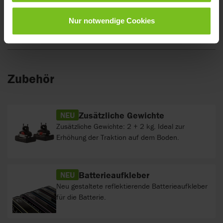
ebenem Boden bei einer Geschwindigkeit von
10 km/h und einem Nutzergewicht von 75 kg
Nur notwendige Cookies
Mehr anzeigen
durchgeführt wurden.
Zubehör
Zusätzliche Gewichte
NEU
Zusätzliche Gewichte: 2 + 2 kg. Ideal zur
Erhöhung der Traktion auf dem Boden.
Batterieaufkleber
NEU
Neu gestaltete reflektierende Batterieaufkleber
für die Batterie.