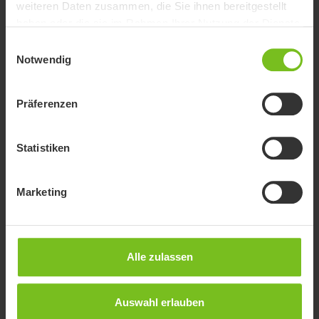
weiteren Daten zusammen, die Sie ihnen bereitgestellt
Hill Hold Control (HHC)
haben oder die sie im Rahmen Ihrer Nutzung der Dienste
Dies ist ein System, das kurzzeitig ein Rückrollen
gesammelt haben.
verhindert, wenn die Geschwindigkeit unter 1
Einwilligungsauswahl
Notwendig
km/h sinkt. Beim Wiederanfahren an
Steigungen entfällt die Notwendigkeit, Gas und
Bremsen zu koordinieren. Optional verfügbar.
Standard Lenker
Präferenzen
Die Ergonomie des Standardlenkers ist
optimiert, um dem Benutzer das Fahren
sowie das An- und Abkoppeln des Geräts
Statistiken
an den Rollstuhl zu erleichtern. Die
Bedienelemente sind leicht zugänglich
Tetra Lenker
Marketing
und intuitiv in der Handhabung.
Der Tetra Lenker beinhaltet ergonomisch
gestalteten Tasten für mühelosen Zugriff
und ermöglicht dem Benutzer das
Beschleunigen und Bremsen durch
Alle zulassen
einfaches Drücken oder Ziehen des
48V x 2.9 Ah, 140 Wh
Lenkers.
48V x 2.9 Ah, 140 Wh, Gewicht: 1,4 kg,
Autonomie: 12/14 km. Die Werte bzgl. der
Auswahl erlauben
Reichweite beziehen sich auf Tests, die auf