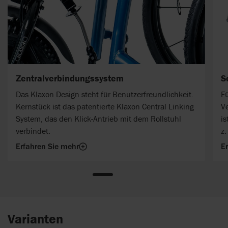
Zentralverbindungssystem
S
Das Klaxon Design steht für Benutzerfreundlichkeit.
Fü
Kernstück ist das patentierte Klaxon Central Linking
V
System, das den Klick-Antrieb mit dem Rollstuhl
is
verbindet.
z.
Erfahren Sie mehr
E
Varianten