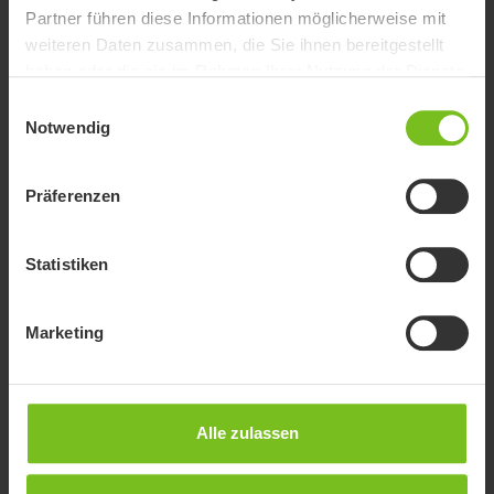
Optionen
Partner führen diese Informationen möglicherweise mit
weiteren Daten zusammen, die Sie ihnen bereitgestellt
haben oder die sie im Rahmen Ihrer Nutzung der Dienste
Hill Hold Control (HHC)
gesammelt haben.
Einwilligungsauswahl
Dies ist ein System, das kurzzeitig ein Rückrollen
Notwendig
verhindert, wenn die Geschwindigkeit unter 1
km/h sinkt. Beim Wiederanfahren an
Steigungen entfällt die Notwendigkeit, Gas und
Präferenzen
Bremsen zu koordinieren. Optional verfügbar.
Farben
Die Aufkleber sind in verschiedenen
Statistiken
leuchtenden Farben verfügbar: Reflex, Hellblau,
Blau, Rot und Fuxia.
Marketing
48V x 2.9 Ah, 140 Wh
48V x 2.9 Ah, 140 Wh, Gewicht: 1,4 kg,
Autonomie: 12/14 km. Die Werte bzgl. der
Reichweite beziehen sich auf Tests, die auf
Alle zulassen
ebenem Boden bei einer Geschwindigkeit von
10 km/h und einem Nutzergewicht von 75 kg
48V x 5.8 Ah, 280 Wh