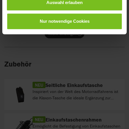
durchgeführt wurden.
Auswahl erlauben
48V x 5.8 Ah, 280 Wh, Gewicht: 2,0 kg,
Autonomie: 20/25 km. Die Werte bzgl. der
Reichweite beziehen sich auf Tests, die auf
Nur notwendige Cookies
ebenem Boden bei einer Geschwindigkeit von
10 km/h und einem Nutzergewicht von 75 kg
Mehr anzeigen
durchgeführt wurden.
Zubehör
Seitliche Einkaufstasche
NEU
Inspiriert von der Welt des Motorradfahrens ist
die Klaxon-Tasche die ideale Ergänzung zur
Fronttasche für einen kompletten Biker-Look!
Verfügbar für die linke und rechte Seite.
Einkaufstaschenrahmen
NEU
Ermöglicht die Befestigung von Einkaufstaschen