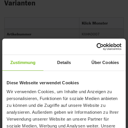
Varianten
Klick Monster
Artikelnummer
KXHK0007
HMV-Nummer
18.99.04.0030
Akku
48v
Zustimmung
Details
Über Cookies
Drehmoment (Nm)
50
Max. Geschwindigkeit (km/h)
15
Diese Webseite verwendet Cookies
Reichweite (km)
12 / 25 / 50
Wir verwenden Cookies, um Inhalte und Anzeigen zu
Transportgewicht (kg)
15.3
personalisieren, Funktionen für soziale Medien anbieten
zu können und die Zugriffe auf unsere Website zu
analysieren. Außerdem geben wir Informationen zu Ihrer
Verwendung unserer Website an unsere Partner für
soziale Medien, Werbung und Analysen weiter. Unsere