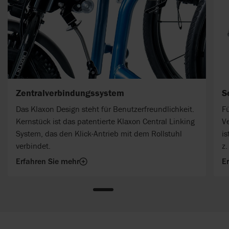
Zentralverbindungssystem
S
Das Klaxon Design steht für Benutzerfreundlichkeit.
Fü
Kernstück ist das patentierte Klaxon Central Linking
V
System, das den Klick-Antrieb mit dem Rollstuhl
is
verbindet.
z.
Erfahren Sie mehr
E