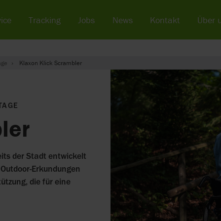
ice
Tracking
Jobs
News
Kontakt
Über 
age
Klaxon Klick Scrambler
TAGE
ler
its der Stadt entwickelt
 Outdoor-Erkundungen
ützung, die für eine