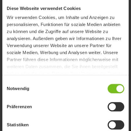
Diese Webseite verwendet Cookies
Wir verwenden Cookies, um Inhalte und Anzeigen zu
personalisieren, Funktionen für soziale Medien anbieten
zu können und die Zugriffe auf unsere Website zu
analysieren. Außerdem geben wir Informationen zu Ihrer
Verwendung unserer Website an unsere Partner für
soziale Medien, Werbung und Analysen weiter. Unsere
Partner führen diese Informationen möglicherweise mit
weiteren Daten zusammen, die Sie ihnen bereitgestellt
haben oder die sie im Rahmen Ihrer Nutzung der Dienste
gesammelt haben.
Einwilligungsauswahl
Notwendig
Präferenzen
Star Standard Air
Statistiken
Das Standard Air ist ein klassisches vertikales Einkammer-