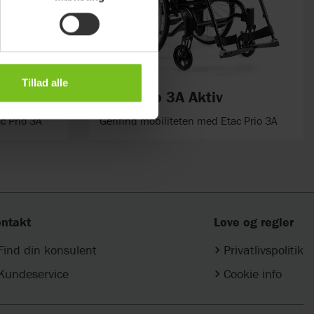
Tillad alle
ard
Etac Prio 3A Aktiv
c Prio 3A
Genfind mobiliteten med Etac Prio 3A
ntakt
Love og regler
Find din konsulent
Privatlivspolitik
Kundeservice
Cookie info