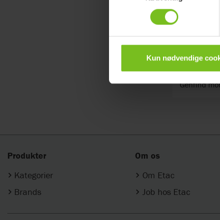
Kun nødvendige cook
Etac Pri
Genfind mob
Produkter
Om os
Kategorier
Om Etac
Brands
Job hos Etac