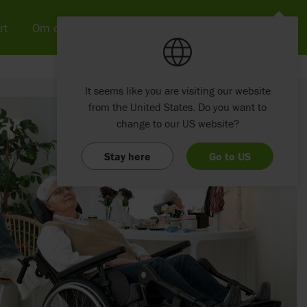
rt
Om os
Nyheder & SoMe
Kontakt
It seems like you are visiting our website
from the United States. Do you want to
change to our US website?
Stay here
Go to US