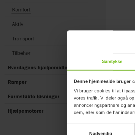
Komfort
Aktiv
Transport
Tilbehør
Samtykke
Hverdagens hjælpemidler
3
Fundne resul
Ramper
Denne hjemmeside bruger c
Vi bruger cookies til at tilpas
Formstøbte løsninger
vores trafik. Vi deler også 
annonceringspartnere og anal
Hjælpemotorer
dem, eller som de har indsaml
Samtykkevalg
Nødvendig