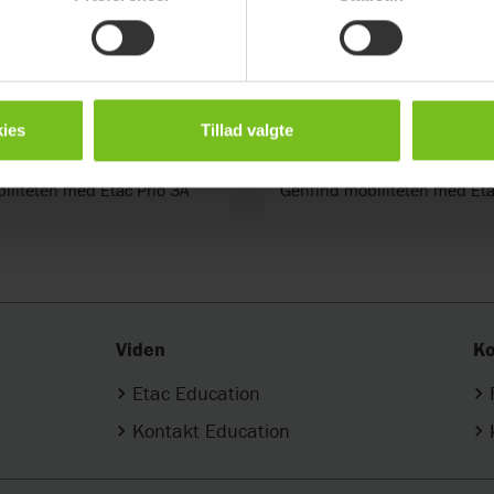
ies
Tillad valgte
o 3A Hospital
Etac Prio 3A Stand
iliteten med Etac Prio 3A
Genfind mobiliteten med Eta
Viden
Ko
Etac Education
Kontakt Education