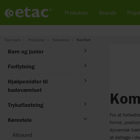
Produkter
Brands
Projek
Danmark
Produkter
Kørestole
Komfort
Barn og junior
Forflytning
Hjælpemidler til
badeværelset
Kom
Trykaflastning
For at forbedr
Kørestole
forme, positio
dynamisk bækk
Allround
at deltage i da