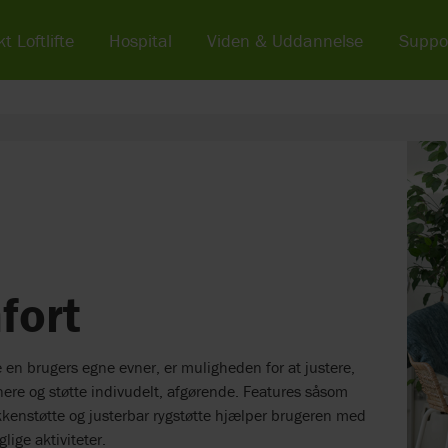
t Loftlifte
Hospital
Viden & Uddannelse
Suppo
fort
e en brugers egne evner, er muligheden for at justere,
nere og støtte indivudelt, afgørende. Features såsom
enstøtte og justerbar rygstøtte hjælper brugeren med
glige aktiviteter.