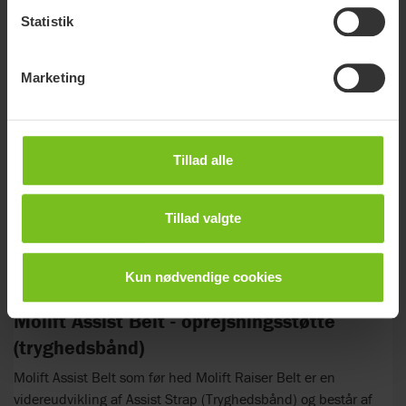
Statistik
Marketing
Tillad alle
Tillad valgte
Kun nødvendige cookies
Molift Assist Belt - oprejsningsstøtte
(tryghedsbånd)
Molift Assist Belt som før hed Molift Raiser Belt er en
videreudvikling af Assist Strap (Tryghedsbånd) og består af