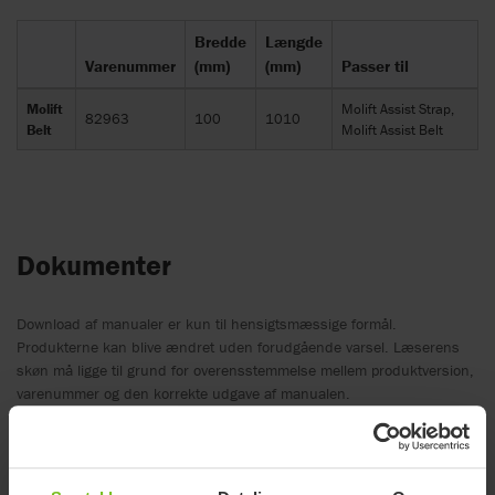
Bredde
Længde
Varenummer
(mm)
(mm)
Passer til
Molift
Molift Assist Strap,
82963
100
1010
Belt
Molift Assist Belt
Dokumenter
Download af manualer er kun til hensigtsmæssige formål.
Produkterne kan blive ændret uden forudgående varsel. Læserens
skøn må ligge til grund for overensstemmelse mellem produktversion,
varenummer og den korrekte udgave af manualen.
Find dokument
EC Declaration of conformity