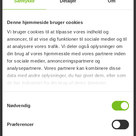
Samtykke
Detaljer
Om
Ryd sortering
Denne hjemmeside bruger cookies
Brugermanual
Vi bruger cookies til at tilpasse vores indhold og
Molift Assist, User Manual
annoncer, til at vise dig funktioner til sociale medier og til
at analysere vores trafik. Vi deler også oplysninger om
EC Declaration of conformity
din brug af vores hjemmeside med vores partnere inden
Declaration of conformity Sit-to-stand
for sociale medier, annonceringspartnere og
accessories
analysepartnere. Vores partnere kan kombinere disse
data med andre oplysninger, du har givet dem, eller som
de har indsamlet fra din brug af deres tjenester.
Relaterede produkter
Samtykkevalg
Nødvendig
Præferencer