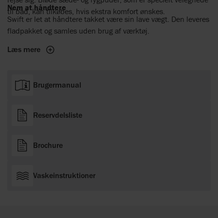
Nem at håndtere
til bad, kan tilkøbes, hvis ekstra komfort ønskes.
Swift er let at håndtere takket være sin lave vægt. Den leveres
fladpakket og samles uden brug af værktøj.
Læs mere
Brugermanual
Reservdelsliste
Brochure
Vaskeinstruktioner