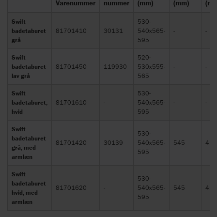
Varenummer
nummer
(mm)
(mm)
(mm
Swift
530-
badetaburet
81701410
30131
540x565-
-
-
grå
595
Swift
520-
badetaburet
81701450
119930
530x555-
-
-
lav grå
565
Swift
530-
badetaburet,
81701610
-
540x565-
-
-
hvid
595
Swift
530-
badetaburet
81701420
30139
540x565-
545
450
grå, med
595
armlæn
Swift
530-
badetaburet
81701620
-
540x565-
545
450
hvid, med
595
armlæn