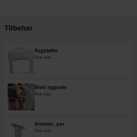
Tilbehør
Rygstøtte
One size.
Blød rygpude
One size.
Armlæn, par
One size.