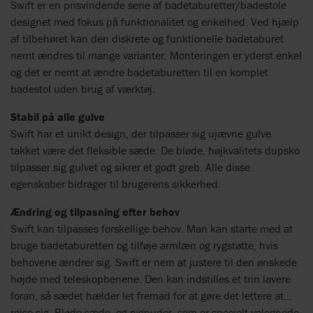
Swift er en prisvindende serie af badetaburetter/badestole
designet med fokus på funktionalitet og enkelhed. Ved hjælp
af tilbehøret kan den diskrete og funktionelle badetaburet
nemt ændres til mange varianter. Monteringen er yderst enkel
og det er nemt at ændre badetaburetten til en komplet
badestol uden brug af værktøj.
Stabil på alle gulve
Swift har et unikt design, der tilpasser sig ujævne gulve
takket være det fleksible sæde. De bløde, højkvalitets dupsko
tilpasser sig gulvet og sikrer et godt greb. Alle disse
egenskaber bidrager til brugerens sikkerhed.
Ændring og tilpasning efter behov
Swift kan tilpasses forskellige behov. Man kan starte med at
bruge badetaburetten og tilføje armlæn og rygstøtte, hvis
behovene ændrer sig. Swift er nem at justere til den ønskede
højde med teleskopbenene. Den kan indstilles et trin lavere
foran, så sædet hælder let fremad for at gøre det lettere at
rejse sig. Bløde sæde- og rygpuder, som er specielt velegnede