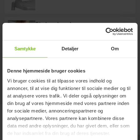
Blød sædepude
One size.
Samtykke
Detaljer
Om
Sæbeskål
Fastgøres på siden af sædet. Indbygget holder
Denne hjemmeside bruger cookies
til brusehåndtag. Materiale: Polypropylen.
Vi bruger cookies til at tilpasse vores indhold og
annoncer, til at vise dig funktioner til sociale medier og til
at analysere vores trafik. Vi deler også oplysninger om
din brug af vores hjemmeside med vores partnere inden
for sociale medier, annonceringspartnere og
Indblik
analysepartnere. Vores partnere kan kombinere disse
data med andre oplysninger, du har givet dem, eller som
de har indsamlet fra din brug af deres tjenester.