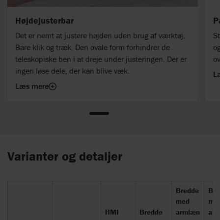
Højdejusterbar
P
Det er nemt at justere højden uden brug af værktøj.
St
Bare klik og træk. Den ovale form forhindrer de
og
teleskopiske ben i at dreje under justeringen. Der er
ov
ingen løse dele, der kan blive væk.
L
Læs mere
Varianter og detaljer
Bredde
Bre
med
mel
HMI
Bredde
armlæn
ar