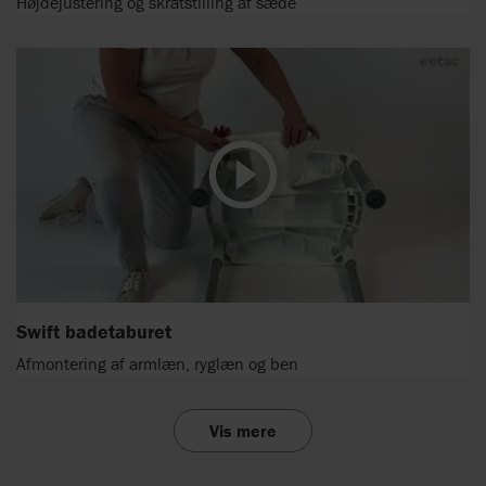
Højdejustering og skråtstilling af sæde
Swift badetaburet
Afmontering af armlæn, ryglæn og ben
Vis mere